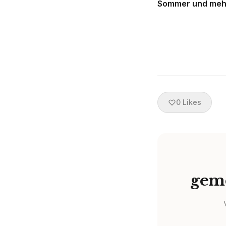
Sommer und mehr 
0
Likes
geme