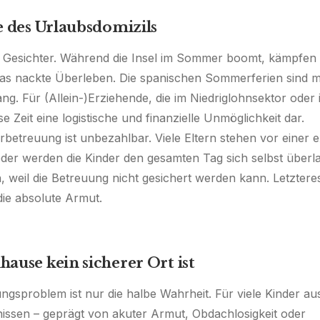
e des Urlaubsdomizils
 Gesichter. Während die Insel im Sommer boomt, kämpfen v
as nackte Überleben. Die spanischen Sommerferien sind mi
g. Für (Allein-)Erziehende, die im Niedriglohnsektor oder
ese Zeit eine logistische und finanzielle Unmöglichkeit dar.
rbetreuung ist unbezahlbar. Viele Eltern stehen vor einer e
er werden die Kinder den gesamten Tag sich selbst überla
, weil die Betreuung nicht gesichert werden kann. Letztere
die absolute Armut.
ause kein sicherer Ort ist
gsproblem ist nur die halbe Wahrheit. Für viele Kinder au
tnissen – geprägt von akuter Armut, Obdachlosigkeit oder