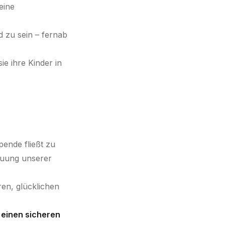
eine
 zu sein – fernab
sie ihre Kinder in
pende fließt zu
reuung unserer
ren, glücklichen
n einen sicheren