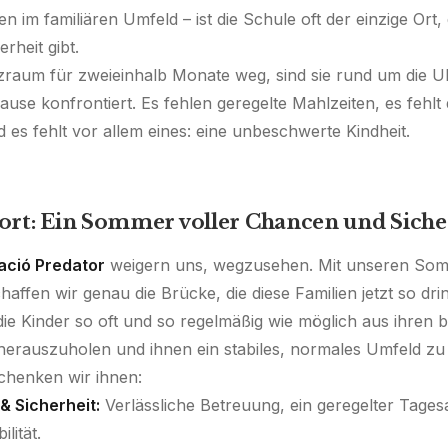
 im familiären Umfeld – ist die Schule oft der einzige Ort, 
rheit gibt.
tzraum für zweieinhalb Monate weg, sind sie rund um die U
use konfrontiert. Es fehlen geregelte Mahlzeiten, es fehlt
d es fehlt vor allem eines: eine unbeschwerte Kindheit.
rt: Ein Sommer voller Chancen und Siche
ació Predator
weigern uns, wegzusehen. Mit unseren So
fen wir genau die Brücke, die diese Familien jetzt so dr
, die Kinder so oft und so regelmäßig wie möglich aus ihren 
herauszuholen und ihnen ein stabiles, normales Umfeld zu 
henken wir ihnen:
& Sicherheit:
Verlässliche Betreuung, ein geregelter Tages
lität.