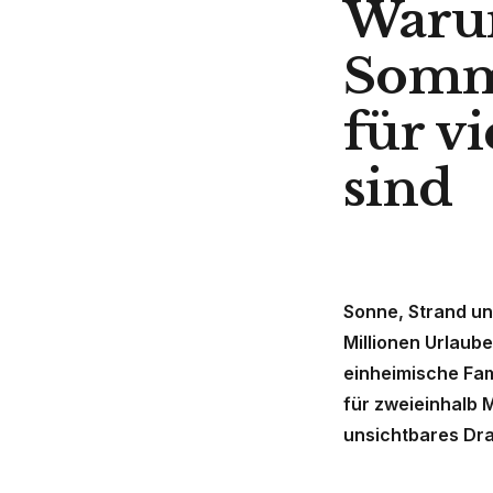
Waru
Somme
für v
sind
Sonne, Strand un
Millionen Urlaub
einheimische Fam
für zweieinhalb M
unsichtbares Dr