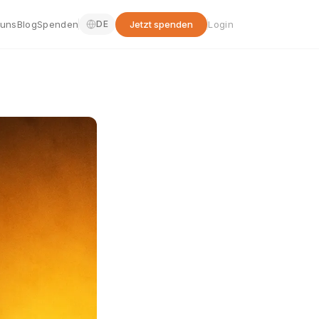
 uns
Blog
Spenden
Jetzt spenden
Login
DE