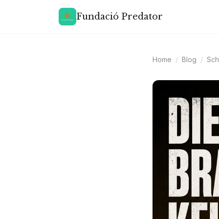
Fundació Predator
Home
/
Blog
/
Sch