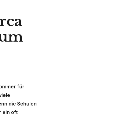
rca
raum
Sommer für
viele
enn die Schulen
 ein oft