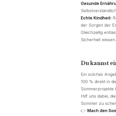
Gesunde Ernähru
Selbstverständlich
Echte Kindheit:
Ra
der Sorgen der E
Gleichzeitig entlas
Sicherheit wissen.
Du kannst e
Ein solches Angeb
100 % direkt in d
Sommerprojekte h
Hilf uns dabei, di
Sommer zu schen
👉
Mach den Somm