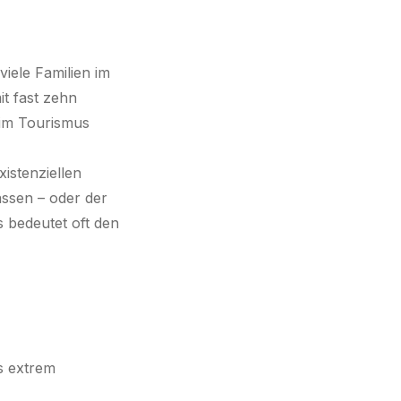
iele Familien im
t fast zehn
 im Tourismus
xistenziellen
ssen – oder der
s bedeutet oft den
s extrem