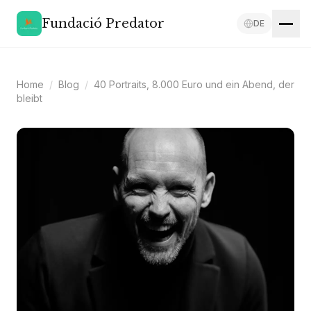
Fundació Predator
DE
Home
/
Blog
/
40 Portraits, 8.000 Euro und ein Abend, der
bleibt